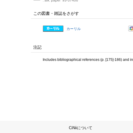
: alk. paper
93-37406
この図書・雑誌をさがす
カーリル
注記
Includes bibliographical references (p. [175]-186) and i
CiNiiについて