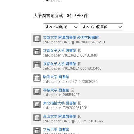
: alk. paper
大学図書館所蔵
8
件 /
全
8
件
すべての地域
すべての図書館
大阪大学 附属図書館 外国学図書館
: alk. paper
367.7||100
90005403218
京都女子大学 図書館
図
: alk. paper
701.3//BE
00481040
京都女子大学 図書館
図
: alk. paper
701.3/BE/
0004810406
駒澤大学 図書館
: alk. paper
D700:32
922008024
専修大学 図書館
図
: alk. paper
20554927
東北福祉大学 図書館
図
: alk. paper
T2930036100*
富山大学 附属図書館
図
: alk. paper
367.7||C83||Im
21019451
立教大学 図書館