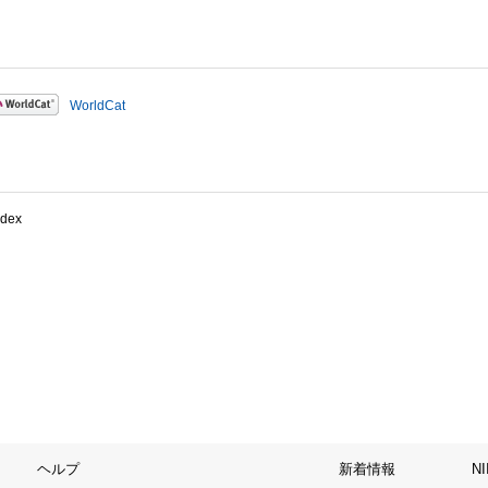
WorldCat
ndex
ヘルプ
新着情報
N