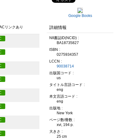
Google Books
詳細情報
PACリンクあり
NII書誌ID(NCID)
C
BA18735827
ISBN
C
0275934357
LCCN
C
90038714
出版国コード
us
C
タイトル言語コード
eng
C
本文言語コード
eng
C
出版地
New York
ページ数/冊数
C
xvi, 194 p.
大きさ
C
25 cm