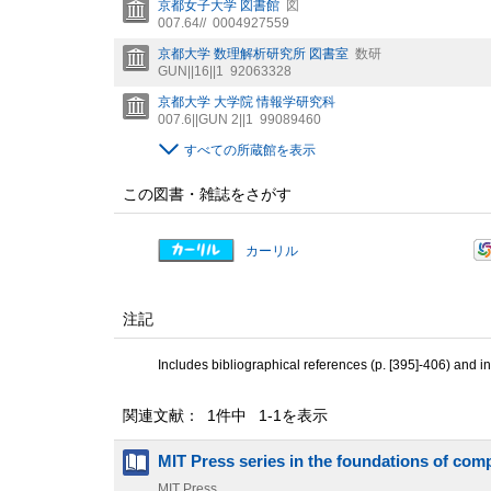
京都女子大学 図書館
図
007.64//
0004927559
京都大学 数理解析研究所 図書室
数研
GUN||16||1
92063328
京都大学 大学院 情報学研究科
007.6||GUN 2||1
99089460
すべての所蔵館を表示
この図書・雑誌をさがす
カーリル
注記
Includes bibliographical references (p. [395]-406) and i
関連文献： 1件中 1-1を表示
MIT Press series in the foundations of com
MIT Press