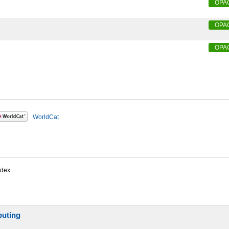
OPA
OPA
OPA
WorldCat
ndex
puting