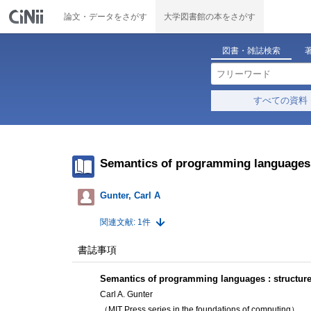
論文・データをさがす
大学図書館の本をさがす
図書・雑誌検索
すべての資料
Semantics of programming languages 
Gunter, Carl A
関連文献: 1件
書誌事項
Semantics of programming languages : structur
Carl A. Gunter
（MIT Press series in the foundations of computing）