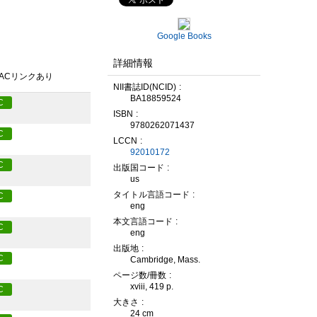
Google Books
詳細情報
PACリンクあり
NII書誌ID(NCID)
BA18859524
C
ISBN
9780262071437
C
LCCN
92010172
C
出版国コード
us
タイトル言語コード
C
eng
本文言語コード
C
eng
出版地
C
Cambridge, Mass.
ページ数/冊数
xviii, 419 p.
C
大きさ
24 cm