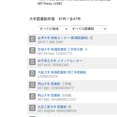
MIT Press, c1992
大学図書館所蔵
47
件 /
全
47
件
すべての地域
すべての図書館
会津大学 情報センター (附属図書館)
図
QA76.7.G86 1992
茨城大学 附属図書館 工学部分館
分
007.64:Gun
219201773
岩手県立大学 メディアセンター
007.64:G
300091360
大阪大学 附属図書館 理工学図書館
12600020379
岡山大学 図書館
工情報
007.6||G
019000039471*
岡山大学 図書館
自知能
007.6||G
H019000017113*
北見工業大学 図書館
図
007.64||G94
00005399155