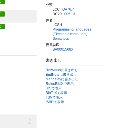
C
分類
LCC :
QA76.7
DC20 :
005.13
C
件名
LCSH :
C
Programming languages
(Electronic computers) --
Semantics
親書誌ID
BA0001568X
書き出し
RefWorksに書き出し
EndNoteに書き出し
Mendeleyに書き出し
Refer/BibIXで表示
RISで表示
BibTeXで表示
TSVで表示
ISBDで表示
1