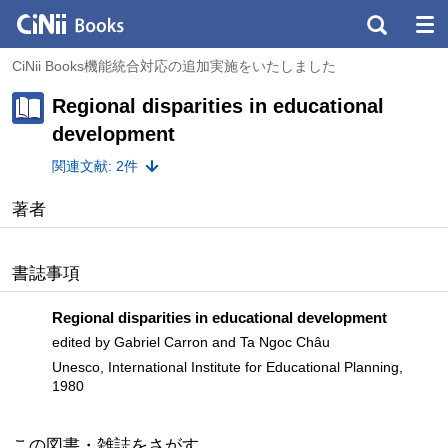
CiNii Books機能統合対応の追加実施をいたしました
Regional disparities in educational
development
関連文献: 2件
著者
書誌事項
Regional disparities in educational development
edited by Gabriel Carron and Ta Ngoc Châu
Unesco, International Institute for Educational Planning,
1980
この図書・雑誌をさがす