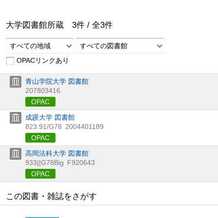
大学図書館所蔵
3
件 /
全
3
件
すべての地域
すべての図書館
OPACリンクあり
青山学院大学 図書館
207803416
OPAC
成蹊大学 図書館
823.91/G78
2004401189
OPAC
高岡法科大学 図書館
933||G78Big
F920643
OPAC
この図書・雑誌をさがす