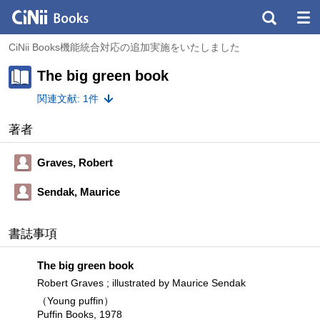
CiNii Books機能統合対応の追加実施をいたしました
The big green book
関連文献: 1件
著者
Graves, Robert
Sendak, Maurice
書誌事項
The big green book
Robert Graves ; illustrated by Maurice Sendak
（Young puffin）
Puffin Books, 1978