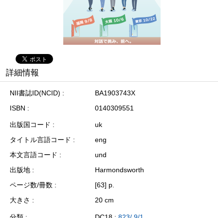
詳細情報
NII書誌ID(NCID)
BA1903743X
ISBN
0140309551
出版国コード
uk
タイトル言語コード
eng
本文言語コード
und
出版地
Harmondsworth
ページ数/冊数
[63] p.
大きさ
20 cm
分類
DC18 :
823/.9/1