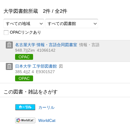
大学図書館所蔵
2
件 /
全
2
件
すべての地域
すべての図書館
OPACリンクあり
名古屋大学 情報・言語合同図書室
情報・言語
948.7||Zim
41066142
OPAC
日本大学 工学部図書館
図
385.4||Z 4
E9301527
OPAC
この図書・雑誌をさがす
カーリル
WorldCat