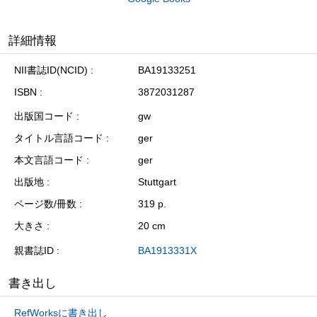
詳細情報
NII書誌ID(NCID)
BA19133251
ISBN
3872031287
出版国コード
gw
タイトル言語コード
ger
本文言語コード
ger
出版地
Stuttgart
ページ数/冊数
319 p.
大きさ
20 cm
親書誌ID
BA1913331X
書き出し
RefWorksに書き出し