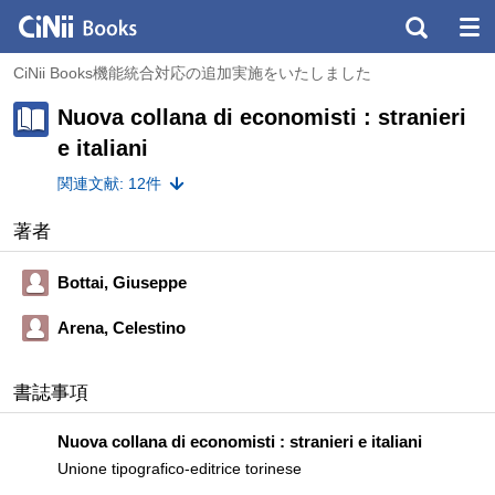
CiNii Books機能統合対応の追加実施をいたしました
Nuova collana di economisti : stranieri
e italiani
関連文献: 12件
著者
Bottai, Giuseppe
Arena, Celestino
書誌事項
Nuova collana di economisti : stranieri e italiani
Unione tipografico-editrice torinese