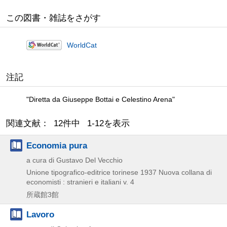
この図書・雑誌をさがす
WorldCat
注記
"Diretta da Giuseppe Bottai e Celestino Arena"
関連文献： 12件中 1-12を表示
Economia pura
a cura di Gustavo Del Vecchio
Unione tipografico-editrice torinese
1937
Nuova collana di
economisti : stranieri e italiani v. 4
所蔵館3館
Lavoro