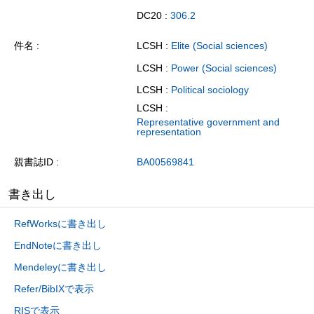
DC20 :
306.2
件名
LCSH :
Elite (Social sciences)
LCSH :
Power (Social sciences)
LCSH :
Political sociology
LCSH :
Representative government and
representation
親書誌ID
BA00569841
書き出し
RefWorksに書き出し
EndNoteに書き出し
Mendeleyに書き出し
Refer/BibIXで表示
RISで表示