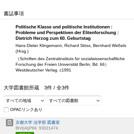
書誌事項
Politische Klasse und politische Institutionen :
Probleme und Perspektiven der Elitenforschung :
Dietrich Herzog zum 60. Geburtstag
Hans-Dieter Klingemann, Richard Stöss, Bernhard Weßels
(Hrsg.)
（Schriften des Zentralinstituts für sozialwissenschaftliche
Forschung der Freien Universität Berlin, Bd. 66）
Westdeutscher Verlag, c1991
大学図書館所蔵
3
件 /
全
3
件
すべての地域
すべての図書館
OPACリンクあり
京都大学 法学部 図書室
BIV||4||P66
93021474