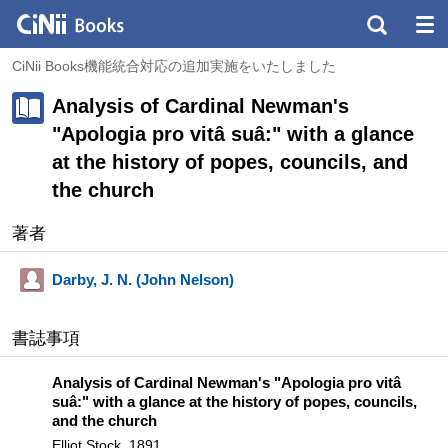
CiNii Books機能統合対応の追加実施をいたしました
Analysis of Cardinal Newman's
"Apologia pro vitâ suâ:" with a glance
at the history of popes, councils, and
the church
著者
Darby, J. N. (John Nelson)
書誌事項
Analysis of Cardinal Newman's "Apologia pro vitâ
suâ:" with a glance at the history of popes, councils,
and the church
Elliot Stock, 1891