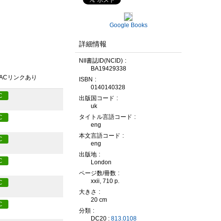
Google Books
詳細情報
NII書誌ID(NCID)
BA19429338
PACリンクあり
ISBN
0140140328
C
出版国コード
uk
タイトル言語コード
C
eng
本文言語コード
C
eng
出版地
C
London
ページ数/冊数
xxii, 710 p.
C
大きさ
20 cm
C
分類
DC20 :
813.0108