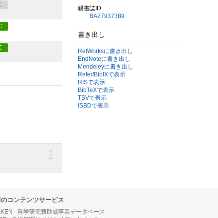
C
親書誌ID
BA27937389
C
書き出し
C
RefWorksに書き出し
EndNoteに書き出し
Mendeleyに書き出し
Refer/BibIXで表示
RISで表示
BibTeXで表示
TSVで表示
ISBDで表示
1
IIのコンテンツサービス
AKEN - 科学研究費助成事業データベース