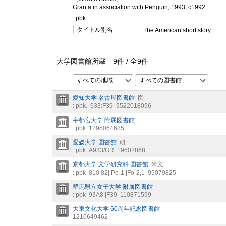
Granta in association with Penguin, 1993, c1992
: pbk
タイトル別名
The American short story
大学図書館所蔵
9
件 /
全
9
件
すべての地域
すべての図書館
愛知大学 名古屋図書館
図
: pbk.
933:F39
9522018096
宇都宮大学 附属図書館
: pbk
1295064685
愛媛大学 図書館
研
: pbk
A933/GR
19602868
京都大学 文学研究科 図書館
米文
: pbk
810.82||Pe-1||Fo-2,1
95079825
群馬県立女子大学 附属図書館
: pbk
93A8||F39
110871599
大東文化大学 60周年記念図書館
1210649462