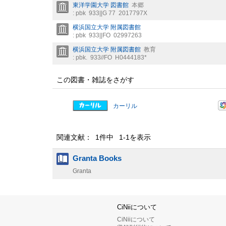
東洋学園大学 図書館
本郷
: pbk
933||G 77
2017797X
横浜国立大学 附属図書館
: pbk
933||FO
02997263
横浜国立大学 附属図書館
教育
: pbk.
933//FO
H0444183*
この図書・雑誌をさがす
カーリル
関連文献： 1件中 1-1を表示
Granta Books
Granta
CiNiiについて
CiNiiについて