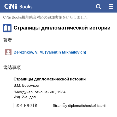
CiNii Books機能統合対応の追加実施をいたしました
Страницы дипломатической истории
著者
Berezhkov, V. M. (Valentin Mikhaĭlovich)
書誌事項
Страницы дипломатической истории
В.М. Бережков
"Междунар. отношения", 1984
Изд. 2-е, доп
タイトル別名
Stranit︠s︡y diplomaticheskoĭ istorii