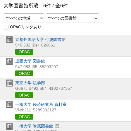
大学図書館所蔵
6
件 /
全
6
件
すべての地域
すべての図書館
OPACリンクあり
京都外国語大学 付属図書館
940.532||Ber
626661
OPAC
成蹊大学 図書館
947.083||65
85203207
OPAC
東京大学 法学部
G667J:B492:S84
4102787357
OPAC
一橋大学 経済研究所 資料室
VNd:211
5289392127
OPAC
一橋大学 附属図書館
図