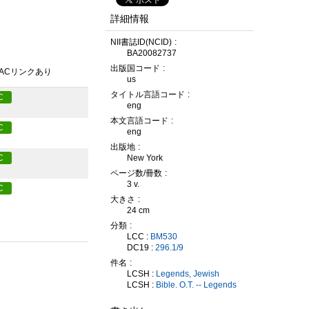
詳細情報
NII書誌ID(NCID)
BA20082737
出版国コード
PACリンクあり
us
タイトル言語コード
C
eng
本文言語コード
C
eng
出版地
New York
C
ページ数/冊数
3 v.
C
大きさ
24 cm
分類
LCC :
BM530
DC19 :
296.1/9
件名
LCSH :
Legends, Jewish
LCSH :
Bible. O.T. -- Legends