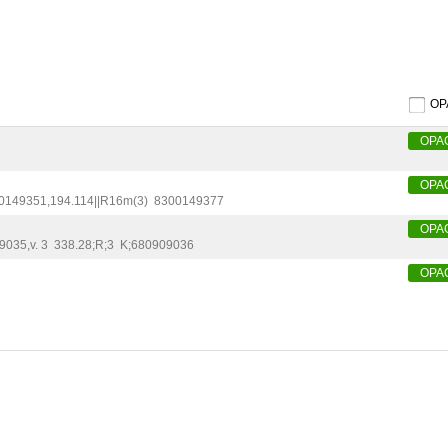
O
OPA
OPA
0149351
,
194.114||R16m(3)
8300149377
OPA
09035
,
v. 3
338.28;R;3
K;680909036
OPA