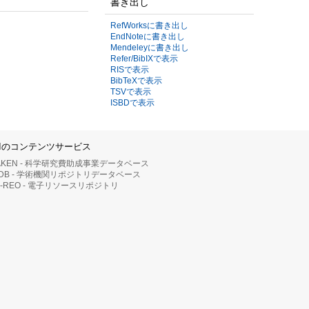
書き出し
RefWorksに書き出し
EndNoteに書き出し
Mendeleyに書き出し
Refer/BibIXで表示
RISで表示
BibTeXで表示
TSVで表示
ISBDで表示
IIのコンテンツサービス
AKEN - 科学研究費助成事業データベース
RDB - 学術機関リポジトリデータベース
II-REO - 電子リソースリポジトリ