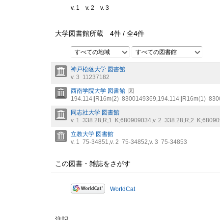
v. 1
v. 2
v. 3
大学図書館所蔵
4
件 /
全
4
件
すべての地域
すべての図書館
神戸松蔭大学 図書館
v. 3
11237182
西南学院大学 図書館
図
194.114||R16m(2)
8300149369
,
194.114||R16m(1)
830
同志社大学 図書館
v. 1
338.28;R;1
K;680909034
,
v. 2
338.28;R;2
K;6809
立教大学 図書館
v. 1
75-34851
,
v. 2
75-34852
,
v. 3
75-34853
この図書・雑誌をさがす
WorldCat
注記