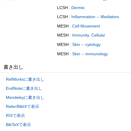
LCSH :
Dermis
LCSH :
Inflammation -- Mediators
MESH :
Cell Movement
MESH :
Immunity, Cellular
MESH :
Skin -- cytology
MESH :
Skin -- immunology
書き出し
RefWorksに書き出し
EndNoteに書き出し
Mendeleyに書き出し
Refer/BibIXで表示
RISで表示
BibTeXで表示