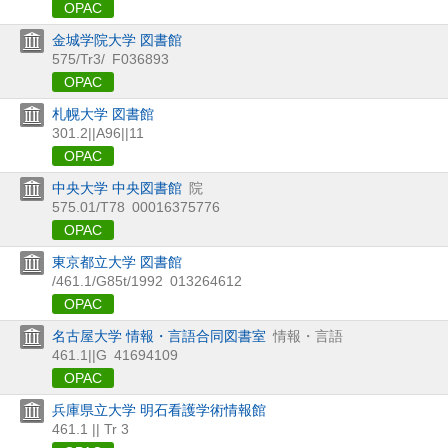
OPAC
金城学院大学 図書館
575/Tr3/
F036893
OPAC
札幌大学 図書館
301.2||A96||11
OPAC
中央大学 中央図書館
院
575.01/T78
00016375776
OPAC
東京都立大学 図書館
/461.1/G85t/1992
013264612
OPAC
名古屋大学 情報・言語合同図書室
情報・言語
461.1||G
41694109
OPAC
兵庫県立大学 明石看護学術情報館
461.1 || Tr 3