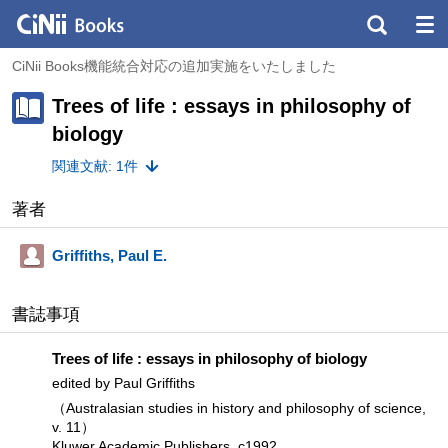
CiNii Books機能統合対応の追加実施をいたしました
Trees of life : essays in philosophy of
biology
関連文献: 1件
著者
Griffiths, Paul E.
書誌事項
Trees of life : essays in philosophy of biology
edited by Paul Griffiths
（Australasian studies in history and philosophy of science,
v. 11）
Kluwer Academic Publishers, c1992