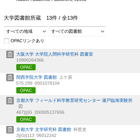
大学図書館所蔵
13
件 /
全
13
件
すべての地域
すべての図書館
OPACリンクあり
大阪大学 大学院人間科学研究科 図書室
10900264366
OPAC
関西学院大学 図書館
上ケ原
575:299
0001078104
OPAC
京都大学 フィールド科学教育研究センター 瀬戸臨海実験所
図
467||||G
200005137656
OPAC
京都大学 文学研究科 図書館
科哲史
3||G||113
06012242