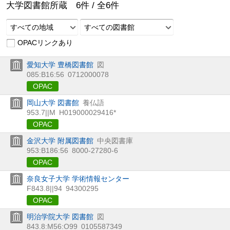
大学図書館所蔵
6
件 /
全
6
件
すべての地域
すべての図書館
OPACリンクあり
愛知大学 豊橋図書館
図
085:B16:56
0712000078
OPAC
岡山大学 図書館
養仏語
953.7||M
H019000029416*
OPAC
金沢大学 附属図書館
中央図書庫
953:B186:56
8000-27280-6
OPAC
奈良女子大学 学術情報センター
F843.8||94
94300295
OPAC
明治学院大学 図書館
図
843.8:M56:O99
0105587349