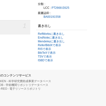
分類
LCC :
PT2668.E625
親書誌ID
BA00191558
1
書き出し
RefWorksに書き出し
EndNoteに書き出し
Mendeleyに書き出し
Refer/BibIXで表示
RISで表示
BibTeXで表示
TSVで表示
ISBDで表示
IIのコンテンツサービス
AKEN - 科学研究費助成事業データベース
RDB - 学術機関リポジトリデータベース
II-REO - 電子リソースリポジトリ