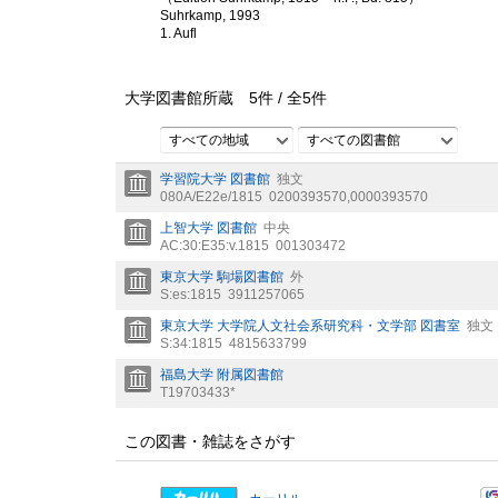
Suhrkamp, 1993
1. Aufl
大学図書館所蔵
5
件 /
全
5
件
すべての地域
すべての図書館
学習院大学 図書館
独文
080A/E22e/1815
0200393570,0000393570
上智大学 図書館
中央
AC:30:E35:v.1815
001303472
東京大学 駒場図書館
外
S:es:1815
3911257065
東京大学 大学院人文社会系研究科・文学部 図書室
独文
S:34:1815
4815633799
福島大学 附属図書館
T19703433*
この図書・雑誌をさがす