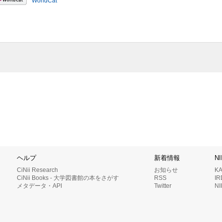
WorldCat
ヘルプ
新着情報
N
CiNii Research
お知らせ
K
CiNii Books - 大学図書館の本をさがす
RSS
I
メタデータ・API
Twitter
N