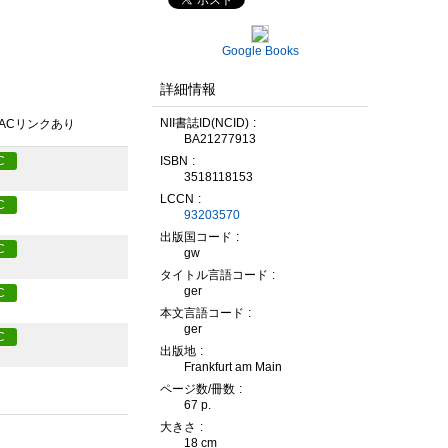
Google Books
詳細情報
NII書誌ID(NCID)
PACリンクあり
BA21277913
ISBN
C
3518118153
LCCN
C
93203570
出版国コード
C
gw
タイトル言語コード
ger
C
本文言語コード
ger
C
出版地
Frankfurt am Main
ページ数/冊数
67 p.
大きさ
18 cm