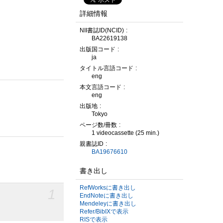
詳細情報
NII書誌ID(NCID)
BA22619138
出版国コード
ja
タイトル言語コード
eng
本文言語コード
eng
出版地
Tokyo
ページ数/冊数
1 videocassette (25 min.)
親書誌ID
BA19676610
書き出し
RefWorksに書き出し
1
EndNoteに書き出し
Mendeleyに書き出し
Refer/BibIXで表示
RISで表示