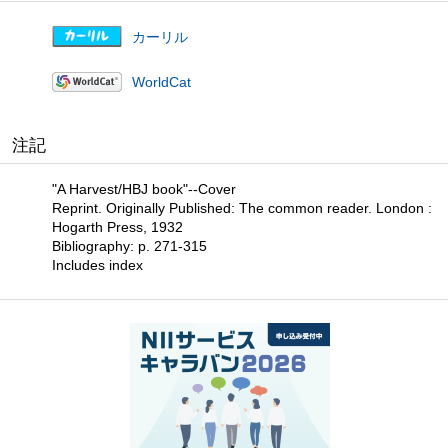
カーリル
WorldCat
注記
"A Harvest/HBJ book"--Cover
Reprint. Originally Published: The common reader. London :
Hogarth Press, 1932
Bibliography: p. 271-315
Includes index