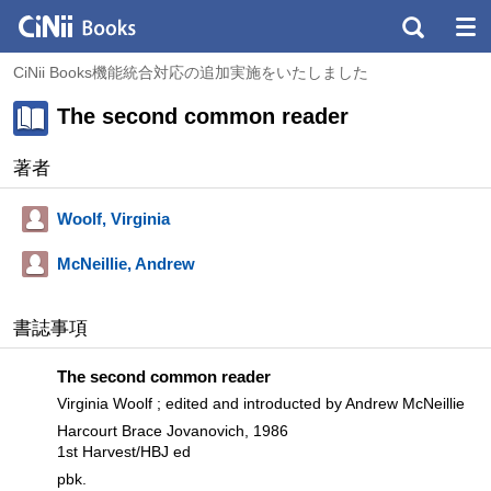
CiNii Books機能統合対応の追加実施をいたしました
The second common reader
著者
Woolf, Virginia
McNeillie, Andrew
書誌事項
The second common reader
Virginia Woolf ; edited and introducted by Andrew McNeillie
Harcourt Brace Jovanovich, 1986
1st Harvest/HBJ ed
pbk.