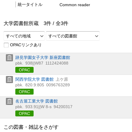
統一タイトル
Common reader
大学図書館所蔵
3
件 /
全
3
件
すべての地域
すべての図書館
OPACリンクあり
跡見学園女子大学 新座図書館
pbk.
938||W87
1112424088
OPAC
関西学院大学 図書館
上ケ原
pbk.
820.9:805
0096763289
OPAC
名古屋工業大学 図書館
pbk.
933.91||W 8-s
94200317
OPAC
この図書・雑誌をさがす