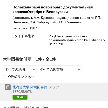
Полыхала заря новой эры : документальная
хроникаОктября в Белоруссии
[составитель А.А. Кузняев ; редакционная коллегия Р.П.
Платонов, Э.А. Забродский, Н.С. Сташкевич]
Беларусь, 1987
タイトル別名
Polykhala zari︠a︡ novoĭ ėry :
dokumentalʹnai︠a︡ khronika Okti︠a︡bri︠a︡ v
Belorussii
大学図書館所蔵
1
件 /
全
1
件
すべての地域
すべての図書館
OPACリンクあり
北海道大学 附属図書館
スラブ
1370252978
OPAC