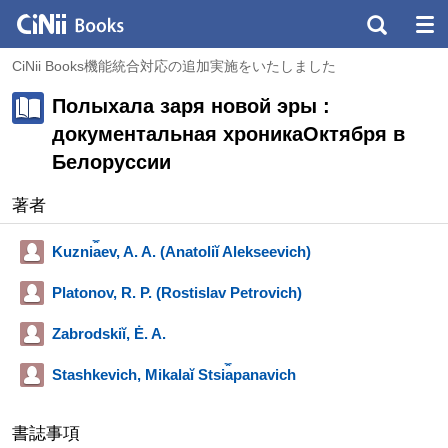
CiNii Books機能統合対応の追加実施をいたしました
Полыхала заря новой эры :
документальная хроникаОктября в
Белоруссии
著者
Kuzni︠a︡ev, A. A. (Anatoliĭ Alekseevich)
Platonov, R. P. (Rostislav Petrovich)
Zabrodskiĭ, Ė. A.
Stashkevich, Mikalaĭ Stsi︠a︡panavich
書誌事項