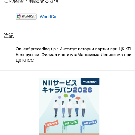
この図書・雑誌をさがす
WorldCat
注記
On leaf preceding t.p.: Институт истории партии при ЦК КП
Белоруссии. Филиал институтаМарксизма-Ленинизма при
ЦК КПСС