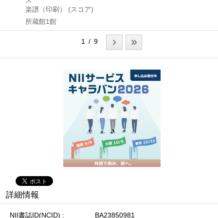
楽譜（印刷） (スコア)
所蔵館1館
1 / 9
詳細情報
NII書誌ID(NCID)
BA23850981