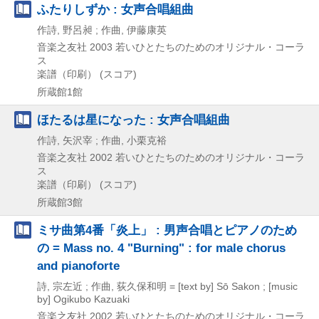
ふたりしずか : 女声合唱組曲
作詩, 野呂昶 ; 作曲, 伊藤康英
音楽之友社
2003
若いひとたちのためのオリジナル・コーラ
ス
楽譜（印刷） (スコア)
所蔵館1館
ほたるは星になった : 女声合唱組曲
作詩, 矢沢宰 ; 作曲, 小栗克裕
音楽之友社
2002
若いひとたちのためのオリジナル・コーラ
ス
楽譜（印刷） (スコア)
所蔵館3館
ミサ曲第4番「炎上」 : 男声合唱とピアノのため
の = Mass no. 4 "Burning" : for male chorus
and pianoforte
詩, 宗左近 ; 作曲, 荻久保和明 = [text by] Sō Sakon ; [music
by] Ogikubo Kazuaki
音楽之友社
2002
若いひとたちのためのオリジナル・コーラ