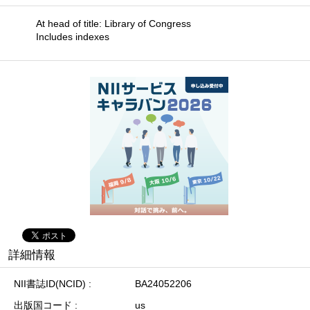
At head of title: Library of Congress
Includes indexes
詳細情報
NII書誌ID(NCID)
BA24052206
出版国コード
us