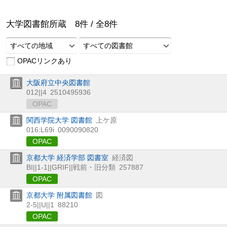
大学図書館所蔵
8
件 /
全
8
件
すべての地域
すべての図書館
OPACリンクあり
大阪府立中央図書館
012||4
2510495936
OPAC
関西学院大学 図書館
上ケ原
016:L69i
0090090820
OPAC
京都大学 経済学部 図書室
経済図
BI||1-1||GRIF||戦前・旧分類
257887
OPAC
京都大学 附属図書館
図
2-5||U||1
88210
OPAC