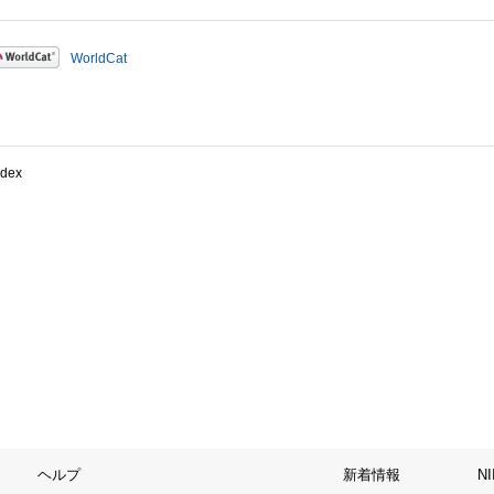
WorldCat
ndex
ヘルプ
新着情報
N