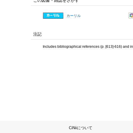
この図書・雑誌をさがす
カーリル
注記
Includes bibliographical references (p. [613]-616) and i
CiNiiについて