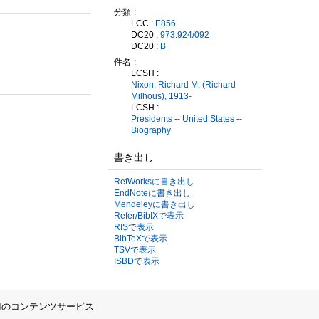
分類
LCC :
E856
DC20 :
973.924/092
DC20 :
B
件名
LCSH :
Nixon, Richard M. (Richard
Milhous), 1913-
LCSH :
Presidents -- United States --
Biography
書き出し
RefWorksに書き出し
EndNoteに書き出し
Mendeleyに書き出し
Refer/BibIXで表示
RISで表示
BibTeXで表示
TSVで表示
ISBDで表示
IIのコンテンツサービス