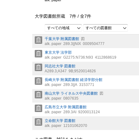
alk. paper
大学図書館所蔵
7
件 /
全
7
件
すべての地域
すべての図書館
千葉大学 附属図書館
図
alk. paper
289.3||NIX
0009504777
東京大学 法学部
alk. paper
G2275:N736:N93
4112868619
同志社大学 図書館
A289.3;A347
9B;9520014826
長崎大学 附属図書館 経済学部分館
alk. paper
289.3||A
3153771
南山大学 ライネルス中央図書館
図
alk. paper
0807635
広島市立大学 附属図書館
alk. paper
289.3AI
9200013124
立命館大学 図書館
alk. paper
12101062070