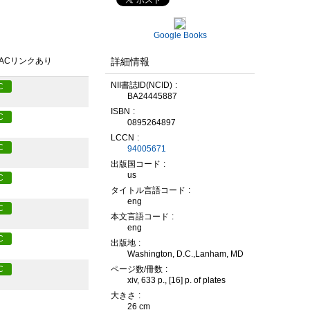
Google Books
詳細情報
PACリンクあり
NII書誌ID(NCID)
C
BA24445887
ISBN
C
0895264897
LCCN
C
94005671
出版国コード
us
C
タイトル言語コード
eng
C
本文言語コード
eng
C
出版地
Washington, D.C.,Lanham, MD
ページ数/冊数
C
xiv, 633 p., [16] p. of plates
大きさ
26 cm