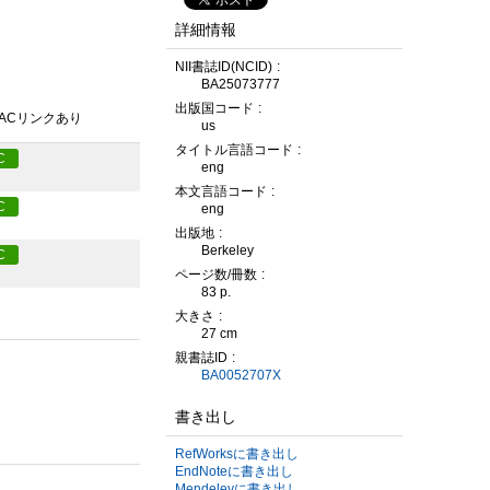
詳細情報
NII書誌ID(NCID)
BA25073777
出版国コード
PACリンクあり
us
タイトル言語コード
C
eng
本文言語コード
C
eng
出版地
Berkeley
C
ページ数/冊数
83 p.
大きさ
27 cm
親書誌ID
BA0052707X
書き出し
RefWorksに書き出し
EndNoteに書き出し
Mendeleyに書き出し