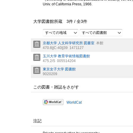
Univ. of California Press, 1966.
大学図書館所蔵
3
件 /
全
3
件
すべての地域
すべての図書館
京都大学 人文科学研究所 図書室
本館
470.8||C-40||39
1471127
玉川大学 教育学術情報図書館
475.2/S
005514204
東京女子大学 図書館
9020209
この図書・雑誌をさがす
WorldCat
注記