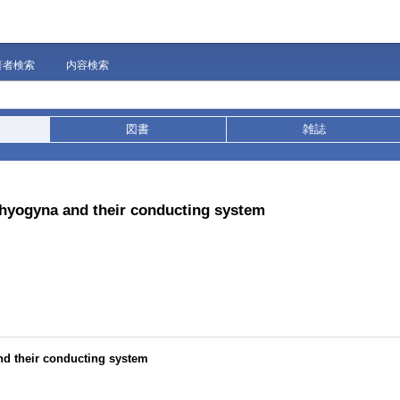
著者検索
内容検索
図書
雑誌
mphyogyna and their conducting system
nd their conducting system
9）