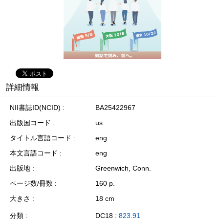
詳細情報
NII書誌ID(NCID)
BA25422967
出版国コード
us
タイトル言語コード
eng
本文言語コード
eng
出版地
Greenwich, Conn.
ページ数/冊数
160 p.
大きさ
18 cm
分類
DC18 :
823.91