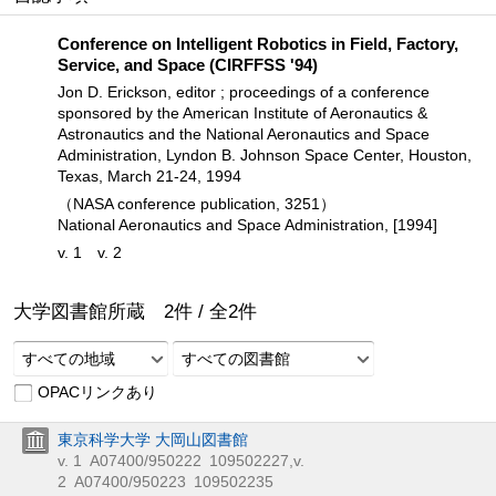
Conference on Intelligent Robotics in Field, Factory,
Service, and Space (CIRFFSS '94)
Jon D. Erickson, editor ; proceedings of a conference
sponsored by the American Institute of Aeronautics &
Astronautics and the National Aeronautics and Space
Administration, Lyndon B. Johnson Space Center, Houston,
Texas, March 21-24, 1994
（NASA conference publication, 3251）
National Aeronautics and Space Administration, [1994]
v. 1
v. 2
大学図書館所蔵
2
件 /
全
2
件
すべての地域
すべての図書館
OPACリンクあり
東京科学大学 大岡山図書館
v. 1
A07400/950222
109502227
,
v.
2
A07400/950223
109502235