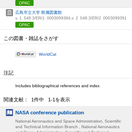
OPAC
広島市立大学 附属図書館
v. 1
548.3/ER/1
0003099384
,
v. 2
548.3/ER/2
0003099391
OPAC
この図書・雑誌をさがす
WorldCat
注記
Includes bibliographical references and index
関連文献： 1件中 1-1を表示
NASA conference publication
National Aeronautics and Space Administration, Scientific
and Technical Information Branch , National Aeronautics