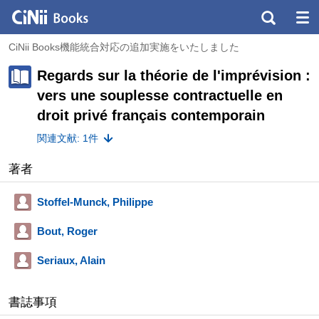
CiNii Books機能統合対応の追加実施をいたしました
Regards sur la théorie de l'imprévision :
vers une souplesse contractuelle en
droit privé français contemporain
関連文献: 1件
著者
Stoffel-Munck, Philippe
Bout, Roger
Seriaux, Alain
書誌事項