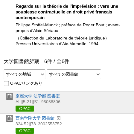
Regards sur la théorie de l'imprévision : vers une
souplesse contractuelle en droit privé français
contemporain
Philippe Stoffel-Munck ; préface de Roger Bout ; avant-
propos d'Alain Sériaux
（Collection du Laboratoire de théorie juridique）
Presses Universitaires d'Aix-Marseille, 1994
大学図書館所蔵
6
件 /
全
6
件
すべての地域
すべての図書館
OPACリンクあり
京都大学 法学部 図書室
AII||5-21||S1
95058806
OPAC
西南学院大学 図書館
図
324.52||78
3002553752
OPAC