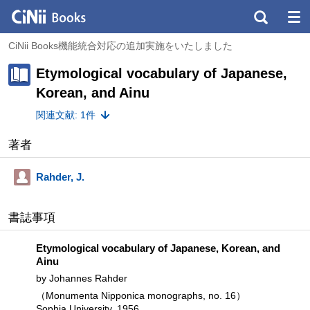
CiNii Books機能統合対応の追加実施をいたしました
Etymological vocabulary of Japanese,
Korean, and Ainu
関連文献: 1件
著者
Rahder, J.
書誌事項
Etymological vocabulary of Japanese, Korean, and
Ainu
by Johannes Rahder
（Monumenta Nipponica monographs, no. 16）
Sophia University, 1956