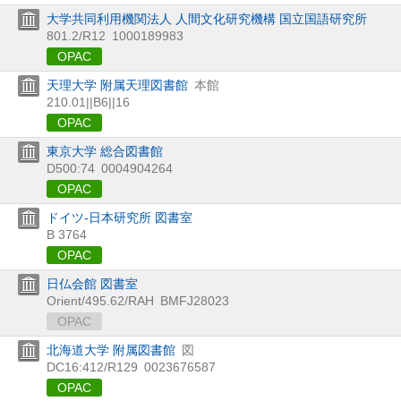
大学共同利用機関法人 人間文化研究機構 国立国語研究所
801.2/R12
1000189983
OPAC
天理大学 附属天理図書館
本館
210.01||B6||16
OPAC
東京大学 総合図書館
D500:74
0004904264
OPAC
ドイツ-日本研究所 図書室
B 3764
OPAC
日仏会館 図書室
Orient/495.62/RAH
BMFJ28023
OPAC
北海道大学 附属図書館
図
DC16:412/R129
0023676587
OPAC