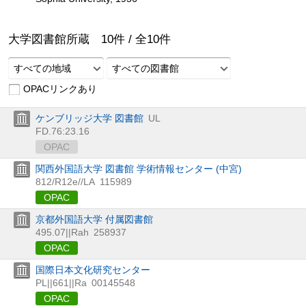
大学図書館所蔵
10
件 /
全
10
件
すべての地域
すべての図書館
OPACリンクあり
ケンブリッジ大学 図書館
UL
FD.76:23.16
OPAC
関西外国語大学 図書館 学術情報センター (中宮)
812/R12e//LA
115989
OPAC
京都外国語大学 付属図書館
495.07||Rah
258937
OPAC
国際日本文化研究センター
PL||661||Ra
00145548
OPAC