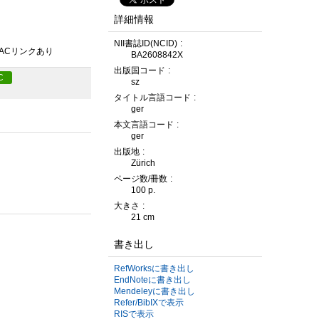
詳細情報
NII書誌ID(NCID)
PACリンクあり
BA2608842X
出版国コード
C
sz
タイトル言語コード
ger
本文言語コード
ger
出版地
Zürich
ページ数/冊数
100 p.
大きさ
21 cm
書き出し
RefWorksに書き出し
EndNoteに書き出し
Mendeleyに書き出し
Refer/BibIXで表示
RISで表示