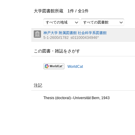
大学図書館所蔵
1
件 /
全
1
件
すべての地域
すべての図書館
神戸大学 附属図書館 社会科学系図書館
5-1-2600//1782
s011000434946*
この図書・雑誌をさがす
WorldCat
注記
Thesis (doctoral)--Universität Bern, 1943