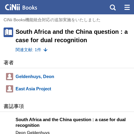
CiNii Books機能統合対応の追加実施をいたしました
South Africa and the China question : a
case for dual recognition
関連文献: 1件
著者
Geldenhuys, Deon
East Asia Project
書誌事項
South Africa and the China question : a case for dual
recognition
Deon Geldenhuys