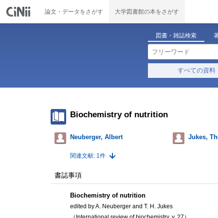
論文・データをさがす
大学図書館の本をさがす
図書・雑誌検索
すべての資料
Biochemistry of nutrition
Neuberger, Albert
Jukes, T
関連文献: 1件
書誌事項
Biochemistry of nutrition
edited by A. Neuberger and T. H. Jukes
（International review of biochemistry, v. 27）