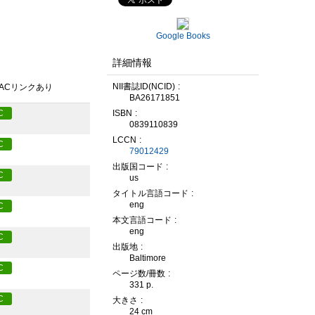
Google Books
詳細情報
NII書誌ID(NCID)
PACリンクあり
BA26171851
ISBN
C
0839110839
LCCN
C
79012429
出版国コード
C
us
タイトル言語コード
eng
C
本文言語コード
eng
C
出版地
Baltimore
C
ページ数/冊数
331 p.
C
大きさ
24 cm