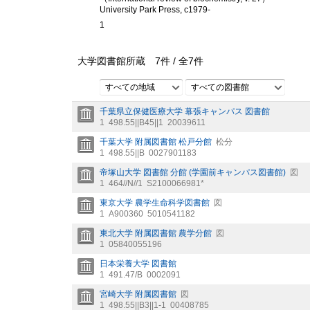
University Park Press, c1979-
1
大学図書館所蔵
7
件 /
全
7
件
すべての地域
すべての図書館
千葉県立保健医療大学 幕張キャンパス 図書館
1
498.55||B45||1
20039611
千葉大学 附属図書館 松戸分館
松分
1
498.55||B
0027901183
帝塚山大学 図書館 分館 (学園前キャンパス図書館)
図
1
464//N//1
S2100066981*
東京大学 農学生命科学図書館
図
1
A900360
5010541182
東北大学 附属図書館 農学分館
図
1
05840055196
日本栄養大学 図書館
1
491.47/B
0002091
宮崎大学 附属図書館
図
1
498.55||B3||1-1
00408785