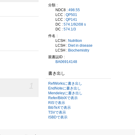
分類
NDC8 :
498.55
LCC :
QP501
LCC :
QP141
DC :
574.1/92/08 s
DC :
574.1/3
件名
LCSH :
Nutrition
LCSH :
Diet in disease
LCSH :
Biochemistry
親書誌ID
BA06914148
書き出し
1
RefWorksに書き出し
EndNoteに書き出し
Mendeleyに書き出し
Refer/BibIXで表示
RISで表示
BibTeXで表示
TSVで表示
ISBDで表示