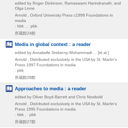
edited by Roger Dickinson, Ramaswami Harindranath, and
Olga Linné
Arnold , Oxford University Press
c1998
Foundations in
media
: hbk. , : pbk.
所蔵館24館
Media in global context : a reader
edited by Annabelle Sreberny-Mohammadi ... [et al.]
Arnold , Distributed exclusively in the USA by St. Martin's
Press
1997
Foundations in media
: pbk
所蔵館28館
Approaches to media : a reader
edited by Oliver Boyd-Barrett and Chris Newbold
Arnold , Distributed exclusively in the USA by St. Martin's
Press
1995
Foundations in media
: hbk , : pbk
所蔵館27館