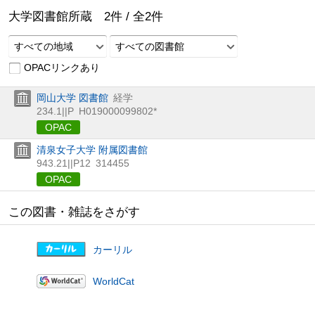
大学図書館所蔵
2
件 /
全
2
件
すべての地域
すべての図書館
OPACリンクあり
岡山大学 図書館
経学
234.1||P
H019000099802*
OPAC
清泉女子大学 附属図書館
943.21||P12
314455
OPAC
この図書・雑誌をさがす
カーリル
WorldCat