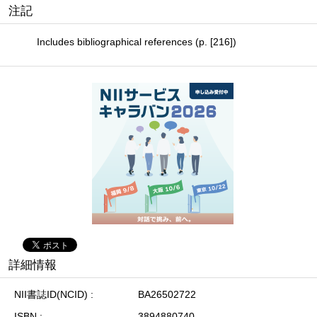
注記
Includes bibliographical references (p. [216])
詳細情報
NII書誌ID(NCID)
BA26502722
ISBN
3894880740