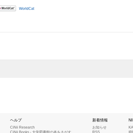
WorldCat
ヘルプ
新着情報
N
CiNii Research
お知らせ
K
CiNii Books - 大学図書館の本をさがす
RSS
I