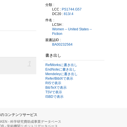
分類
LCC :
PS1744.G57
DC20 :
813/.4
件名
LCSH :
Women -- United States --
Fiction
親書誌ID
BA00232564
書き出し
1
RefWorksに書き出し
EndNoteに書き出し
Mendeleyに書き出し
Refer/BibIXで表示
RISで表示
BibTeXで表示
TSVで表示
ISBDで表示
IIのコンテンツサービス
AKEN - 科学研究費助成事業データベース
RDB - 学術機関リポジトリデータベース