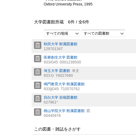
Oxford University Press, 1995
大学図書館所蔵
6
件 /
全
6
件
すべての地域
すべての図書館
秋田大学 附属図書館
129701347
医療創生大学 図書館
933/G45
0001238500
埼玉大学 図書館
米文
933:G
Y6027690
鳴門教育大学 附属図書館
933||G45
T10570762
目白大学 岩槻図書館
h27961*
桃山学院大学 附属図書館
図
00440978
この図書・雑誌をさがす