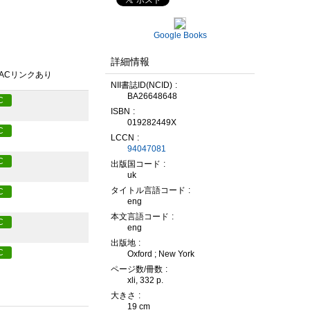
Google Books
詳細情報
PACリンクあり
NII書誌ID(NCID)
BA26648648
C
ISBN
019282449X
C
LCCN
94047081
C
出版国コード
uk
タイトル言語コード
C
eng
本文言語コード
C
eng
出版地
C
Oxford ; New York
ページ数/冊数
xli, 332 p.
大きさ
19 cm