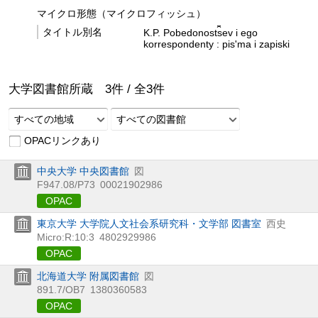
マイクロ形態（マイクロフィッシュ）
タイトル別名
K.P. Pobedonost︠s︡ev i ego
korrespondenty : pisʹma i zapiski
大学図書館所蔵
3
件 /
全
3
件
すべての地域
すべての図書館
OPACリンクあり
中央大学 中央図書館
図
F947.08/P73
00021902986
OPAC
東京大学 大学院人文社会系研究科・文学部 図書室
西史
Micro:R:10:3
4802929986
OPAC
北海道大学 附属図書館
図
891.7/ОВ7
1380360583
OPAC