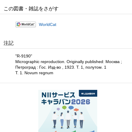
この図書・雑誌をさがす
WorldCat
注記
"R-9190"
Micrographic reproduction. Originally published: Москва ;
Петроград : Гос. Изд-во , 1923. Т. 1, полутом. 1
Т. 1. Novum regnum