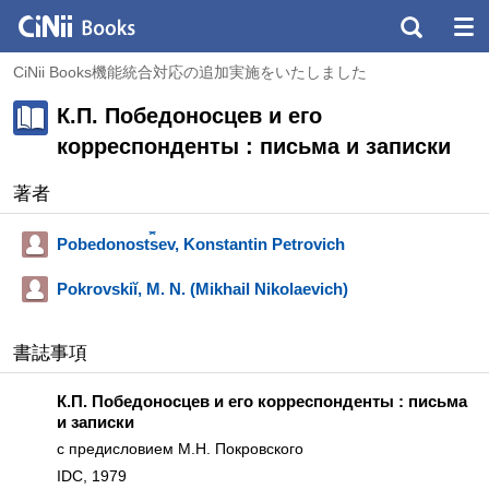
CiNii Books機能統合対応の追加実施をいたしました
К.П. Победоносцев и его
корреспонденты : письма и записки
著者
Pobedonost︠s︡ev, Konstantin Petrovich
Pokrovskiĭ, M. N. (Mikhail Nikolaevich)
書誌事項
К.П. Победоносцев и его корреспонденты : письма
и записки
с предисловием М.Н. Покровского
IDC, 1979