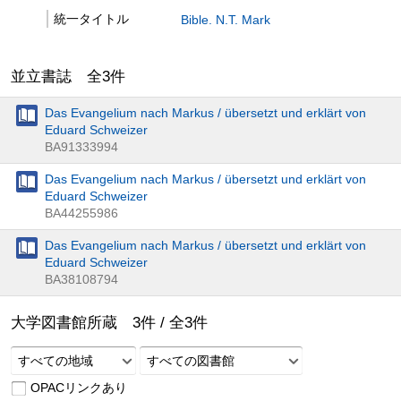
統一タイトル
Bible. N.T. Mark
並立書誌 全
3
件
Das Evangelium nach Markus / übersetzt und erklärt von
Eduard Schweizer
BA91333994
Das Evangelium nach Markus / übersetzt und erklärt von
Eduard Schweizer
BA44255986
Das Evangelium nach Markus / übersetzt und erklärt von
Eduard Schweizer
BA38108794
大学図書館所蔵
3
件 /
全
3
件
すべての地域
すべての図書館
OPACリンクあり