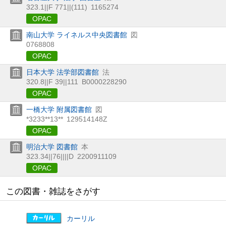
323.1||F 771||(111)
1165274
OPAC
南山大学 ライネルス中央図書館
図
0768808
OPAC
日本大学 法学部図書館
法
320.8||F 39||111
B0000228290
OPAC
一橋大学 附属図書館
図
*3233**13**
129514148Z
OPAC
明治大学 図書館
本
323.34||76||||D
2200911109
OPAC
この図書・雑誌をさがす
カーリル