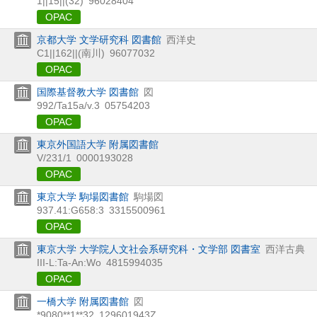
1||15||(32)
96028404
OPAC
京都大学 文学研究科 図書館
西洋史
C1||162||(南川)
96077032
OPAC
国際基督教大学 図書館
図
992/Ta15a/v.3
05754203
OPAC
東京外国語大学 附属図書館
V/231/1
0000193028
OPAC
東京大学 駒場図書館
駒場図
937.41:G658:3
3315500961
OPAC
東京大学 大学院人文社会系研究科・文学部 図書室
西洋古典
III-L:Ta-An:Wo
4815994035
OPAC
一橋大学 附属図書館
図
*9080**1**32
129601943Z