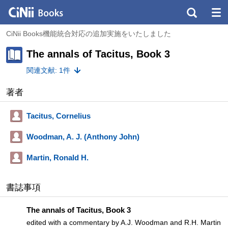
CiNii Books機能統合対応の追加実施をいたしました
The annals of Tacitus, Book 3
関連文献: 1件
著者
Tacitus, Cornelius
Woodman, A. J. (Anthony John)
Martin, Ronald H.
書誌事項
The annals of Tacitus, Book 3
edited with a commentary by A.J. Woodman and R.H. Martin