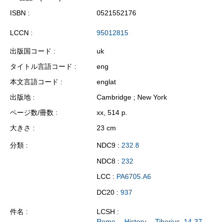
ISBN
0521552176
LCCN
95012815
出版国コード
uk
タイトル言語コード
eng
本文言語コード
englat
出版地
Cambridge ; New York
ページ数/冊数
xx, 514 p.
大きさ
23 cm
分類
NDC9 :
232.8
NDC8 :
232
LCC :
PA6705.A6
DC20 :
937
件名
LCSH :
Rome -- History -- Tiberius, 14-37