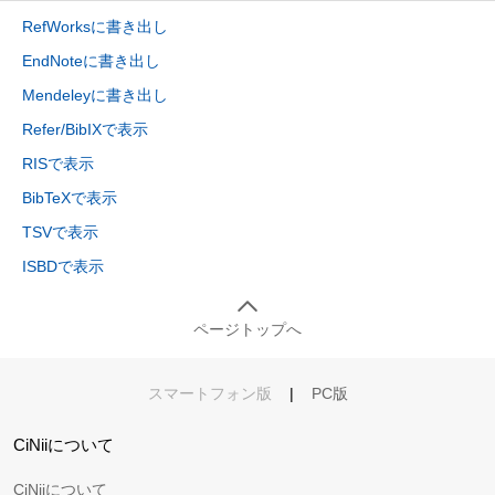
RefWorksに書き出し
EndNoteに書き出し
Mendeleyに書き出し
Refer/BibIXで表示
RISで表示
BibTeXで表示
TSVで表示
ISBDで表示
ページトップへ
スマートフォン版
|
PC版
CiNiiについて
CiNiiについて