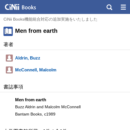
CiNii Books機能統合対応の追加実施をいたしました
Men from earth
著者
Aldrin, Buzz
McConnell, Malcolm
書誌事項
Men from earth
Buzz Aldrin and Malcolm McConnell
Bantam Books, c1989