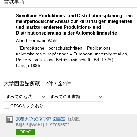
書誌事項
Simultane Produktions- und Distributionsplanung : ein
mehrperiodischer Ansatz zur kurzfristigen integrierten
und marktorientierten Produktions- und
Distributionsplanung in der Automobilindustrie
Albert Hermann Wahl
（Europäische Hochschulschriften = Publications
universitaires européennes = European university studies,
Reihe 5 . Volks- und Betriebswirtschaft ; Bd. 1725）
Lang, c1995
大学図書館所蔵
2
件 /
全
2
件
すべての地域
すべての図書館
OPACリンクあり
京都大学 経済学部 図書室
経済図
BI||3-6||WAHL||1
97052572
OPAC