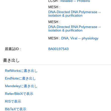
LCSH :
Related -- Proteins
MESH :
DNA-Directed DNA Polymerase --
isolation & purification
MESH :
DNA-Directed RNA Polymerase --
isolation & purification
MESH :
DNA, Viral -- physiology
親書誌ID
BA00197543
書き出し
RefWorksに書き出し
EndNoteに書き出し
Mendeleyに書き出し
Refer/BibIXで表示
RISで表示
BibTeXで表示