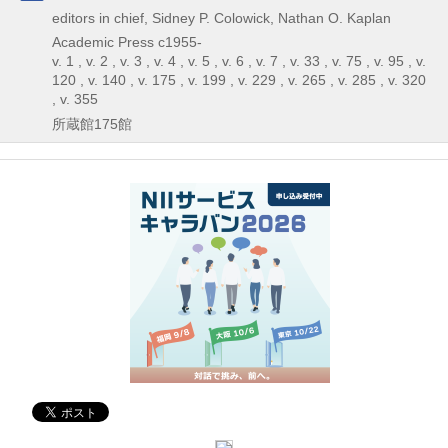
editors in chief, Sidney P. Colowick, Nathan O. Kaplan
Academic Press
c1955-
v. 1 , v. 2 , v. 3 , v. 4 , v. 5 , v. 6 , v. 7 , v. 33 , v. 75 , v. 95 , v.
120 , v. 140 , v. 175 , v. 199 , v. 229 , v. 265 , v. 285 , v. 320
, v. 355
所蔵館175館