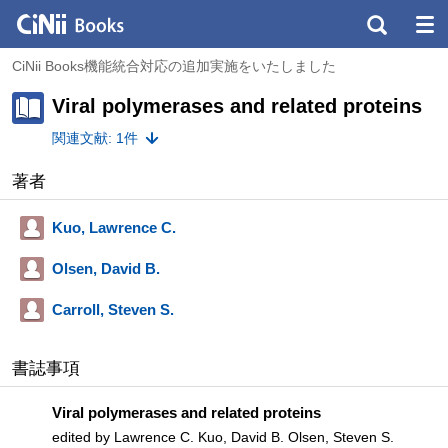
CiNii Books機能統合対応の追加実施をいたしました
Viral polymerases and related proteins
関連文献: 1件
著者
Kuo, Lawrence C.
Olsen, David B.
Carroll, Steven S.
書誌事項
Viral polymerases and related proteins
edited by Lawrence C. Kuo, David B. Olsen, Steven S.