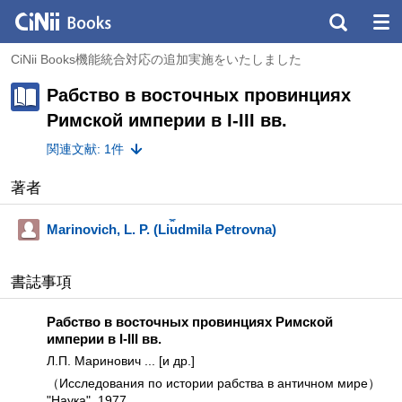
CiNii Books機能統合対応の追加実施をいたしました
Рабство в восточных провинциях
Римской империи в I-III вв.
関連文献: 1件
著者
Marinovich, L. P. (Li︠u︡dmila Petrovna)
書誌事項
Рабство в восточных провинциях Римской
империи в I-III вв.
Л.П. Маринович ... [и др.]
（Исследования по истории рабства в античном мире）
"Наука", 1977