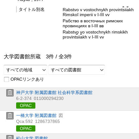
タイトル別名
Rabstvo v vostochnykh provint︠s︡ii︠a︡kh
Rimskoĭ imperii v I-III vv
Рабство в восточных римских
провинциях в I-III вв
Rabstvo vo vostochnykh rimskikh
provint︠s︡ii︠a︡kh v I-III vv
大学図書館所蔵
3
件 /
全
3
件
すべての地域
すべての図書館
OPACリンクあり
神戸大学 附属図書館 社会科学系図書館
6-2-374
011000294230
OPAC
一橋大学 附属図書館
図
Qca:592
1286737865
OPAC
松山大学 図書館