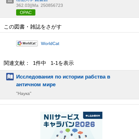
362.03||Ma
250856723
OPAC
この図書・雑誌をさがす
WorldCat
関連文献： 1件中 1-1を表示
Исследования по истории рабства в
античном мире
"Наука"