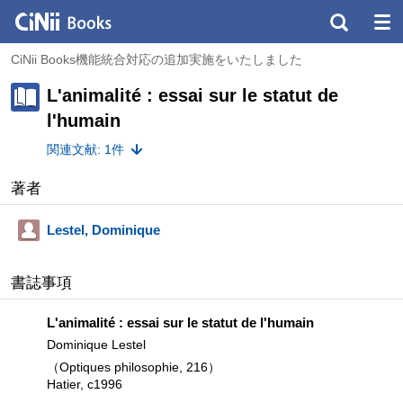
CiNii Books機能統合対応の追加実施をいたしました
L'animalité : essai sur le statut de
l'humain
関連文献: 1件
著者
Lestel, Dominique
書誌事項
L'animalité : essai sur le statut de l'humain
Dominique Lestel
（Optiques philosophie, 216）
Hatier, c1996