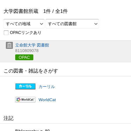
大学図書館所蔵
1
件 /
全
1
件
すべての地域
すべての図書館
OPACリンクあり
立命館大学 図書館
8110809078
OPAC
この図書・雑誌をさがす
カーリル
WorldCat
注記
Bibliography: p. 80