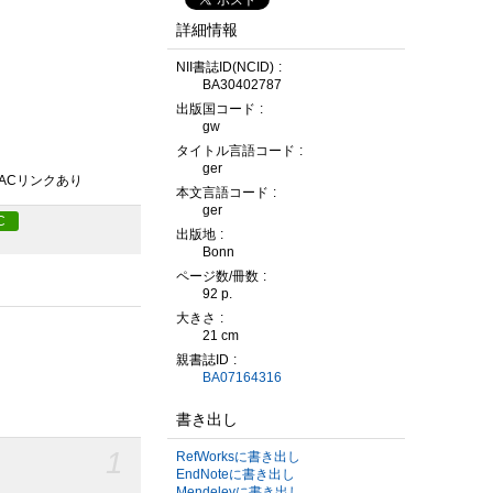
詳細情報
NII書誌ID(NCID)
BA30402787
出版国コード
gw
タイトル言語コード
ger
PACリンクあり
本文言語コード
ger
C
出版地
Bonn
ページ数/冊数
92 p.
大きさ
21 cm
親書誌ID
BA07164316
書き出し
1
RefWorksに書き出し
EndNoteに書き出し
Mendeleyに書き出し