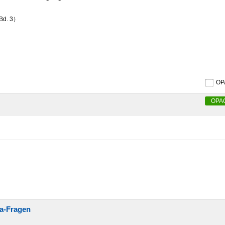
Bd. 3）
O
OPA
a-Fragen