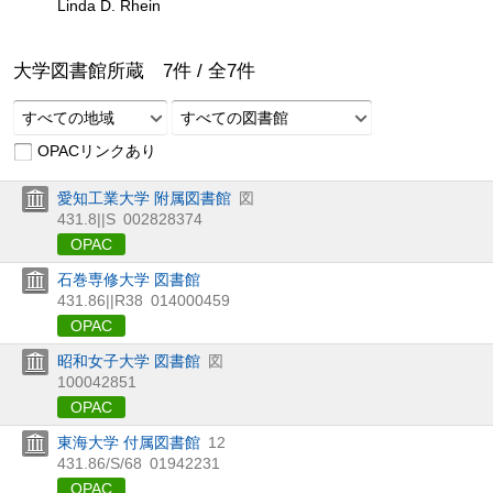
Linda D. Rhein
大学図書館所蔵
7
件 /
全
7
件
すべての地域
すべての図書館
OPACリンクあり
愛知工業大学 附属図書館
図
431.8||S
002828374
OPAC
石巻専修大学 図書館
431.86||R38
014000459
OPAC
昭和女子大学 図書館
図
100042851
OPAC
東海大学 付属図書館
12
431.86/S/68
01942231
OPAC