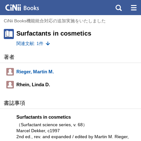
CiNii Books機能統合対応の追加実施をいたしました
Surfactants in cosmetics
関連文献: 1件
著者
Rieger, Martin M.
Rhein, Linda D.
書誌事項
Surfactants in cosmetics
（Surfactant science series, v. 68）
Marcel Dekker, c1997
2nd ed., rev. and expanded / edited by Martin M. Rieger,