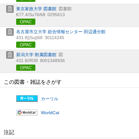
東京家政大学 図書館
図書館
K77.4/Su76/68
0295613
OPAC
名古屋市立大学 総合情報センター 田辺通分館
431.8||Su||68
30114245
OPAC
新潟大学 附属図書館
図
431.8//R38
8001348936
OPAC
この図書・雑誌をさがす
カーリル
WorldCat
注記