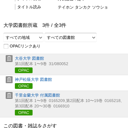
タイトル読み
テイホン タンカク ソウショ
大学図書館所蔵
3
件 /
全
3
件
すべての地域
すべての図書館
OPACリンクあり
大谷大学 図書館
第1回配本 1〜9巻
31/080052
OPAC
神戸松蔭大学 図書館
OPAC
千里金蘭大学 付属図書館
第1回配本 1〜9巻
0165209
,
第2回配本 10〜19巻
0165218
,
第3回配本 20〜30巻
0166910
OPAC
この図書・雑誌をさがす