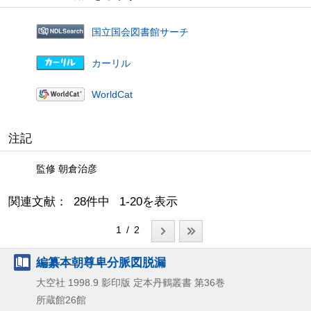
国立国会図書館サーチ
カーリル
WorldCat
注記
監修 朝倉治彦
関連文献： 28件中 1-20を表示
1 / 2
編纂本朝尊卑分脈図脱漏
大空社
1998.9
影印版
定本丹鶴叢書 第36巻
所蔵館26館