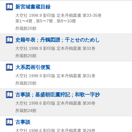
新宮城書蔵目録
大空社
1998.9
影印版
定本丹鶴叢書 第33-35巻
第1〜4冊 , 第5〜7冊 , 第8〜10冊
所蔵館25館
史籍年表 ; 丹鶴図譜 ; 千とせのためし
大空社
1998.9
影印版
定本丹鶴叢書 第32巻
所蔵館25館
大系図画引便覧
大空社
1998.9
影印版
定本丹鶴叢書 第31巻
所蔵館25館
古事談 ; 基盛朝臣鷹狩記 ; 和歌一字抄
大空社
1998.6
影印版
定本丹鶴叢書 第30巻
所蔵館24館
古事談
大空社
1998.6
影印版
定本丹鶴叢書 第29巻