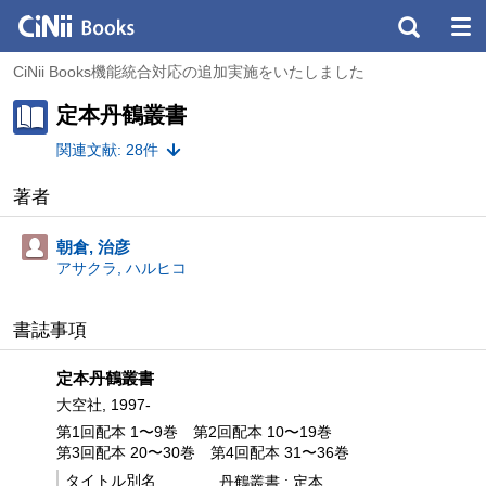
CiNii Books機能統合対応の追加実施をいたしました
定本丹鶴叢書
関連文献: 28件
著者
朝倉, 治彦
アサクラ, ハルヒコ
書誌事項
定本丹鶴叢書
大空社, 1997-
第1回配本 1〜9巻
第2回配本 10〜19巻
第3回配本 20〜30巻
第4回配本 31〜36巻
タイトル別名
丹鶴叢書 : 定本