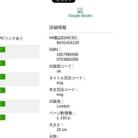
Google Books
詳細情報
NII書誌ID(NCID)
PACリンクあり
BA31416120
ISBN
C
1857996488
0753805308
C
出版国コード
uk
C
タイトル言語コード
eng
本文言語コード
C
eng
出版地
C
London
ページ数/冊数
C
x, 192 p.
大きさ
20 cm
分類