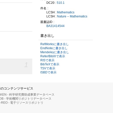
DC20 :
510.1
件名
LCSH :
Mathematics
LCSH :
Nature -- Mathematics
親書誌ID
BA31414544
書き出し
RefWorksに書き出し
EndNoteに書き出し
Mendeleyに書き出し
Refer/BibIXで表示
RISで表示
1
BibTeXで表示
TSVで表示
ISBDで表示
IIのコンテンツサービス
AKEN - 科学研究費助成事業データベース
RDB - 学術機関リポジトリデータベース
II-REO - 電子リソースリポジトリ