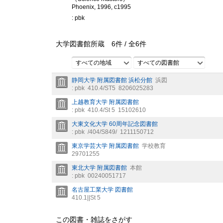
Phoenix, 1996, c1995
: pbk
大学図書館所蔵
6
件 /
全
6
件
すべての地域
すべての図書館
静岡大学 附属図書館 浜松分館
浜図
: pbk
410.4/ST5
8206025283
上越教育大学 附属図書館
: pbk
410.4/St 5
15102610
大東文化大学 60周年記念図書館
: pbk
/404/S849/
1211150712
東京学芸大学 附属図書館
学校教育
29701255
東北大学 附属図書館
本館
: pbk
00240051717
名古屋工業大学 図書館
410.1||St 5
この図書・雑誌をさがす