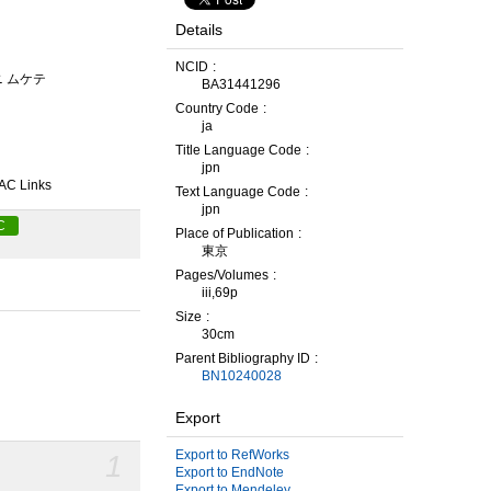
Details
NCID
ニ ムケテ
BA31441296
Country Code
ja
Title Language Code
jpn
AC Links
Text Language Code
jpn
C
Place of Publication
東京
Pages/Volumes
iii,69p
Size
30cm
Parent Bibliography ID
BN10240028
Export
Export to RefWorks
1
Export to EndNote
Export to Mendeley