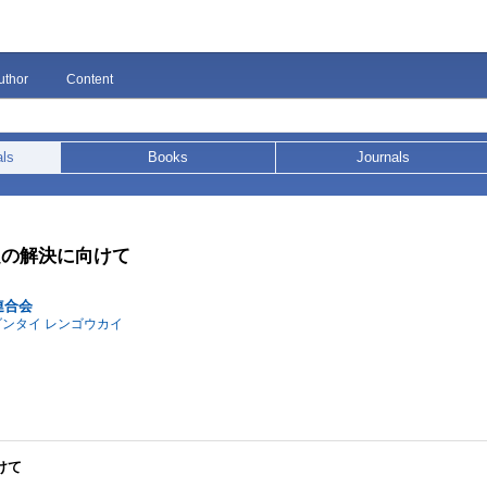
uthor
Content
als
Books
Journals
題の解決に向けて
連合会
ダンタイ レンゴウカイ
けて