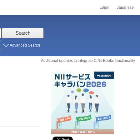
Login
Japanese
Search
Advanced Search
Additional updates to integrate CiNii Books functionality