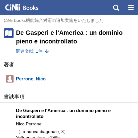
CiNii Books機能統合対応の追加実施をいたしました
De Gasperi e l'America : un dominio
pieno e incontrollato
関連文献: 1件
著者
Perrone, Nico
書誌事項
De Gasperi e l'America : un dominio pieno e
incontrollato
Nico Perrone
（La nuova diagonale, 3）
Sellerio editore, c1995