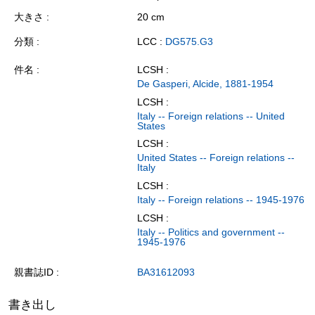
大きさ
20 cm
分類
LCC :
DG575.G3
件名
LCSH :
De Gasperi, Alcide, 1881-1954
LCSH :
Italy -- Foreign relations -- United
States
LCSH :
United States -- Foreign relations --
Italy
LCSH :
Italy -- Foreign relations -- 1945-1976
LCSH :
Italy -- Politics and government --
1945-1976
親書誌ID
BA31612093
書き出し