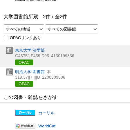
大学図書館所蔵
2
件 /
全
2
件
すべての地域
すべての図書館
OPACリンクあり
東京大学 法学部
G4675J:P459:D95
4130199336
OPAC
明治大学 図書館
本
319.37||7||||D
2200309886
OPAC
この図書・雑誌をさがす
カーリル
WorldCat