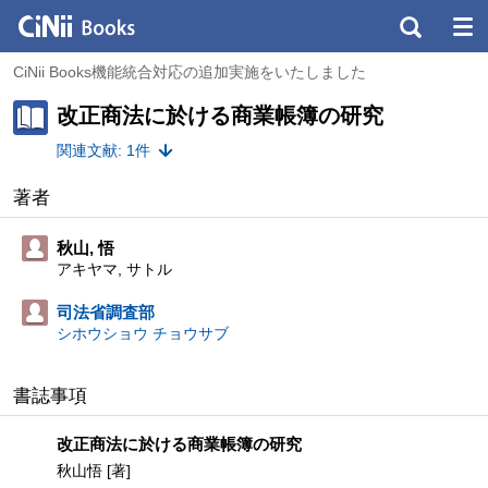
CiNii Books機能統合対応の追加実施をいたしました
改正商法に於ける商業帳簿の研究
関連文献: 1件
著者
秋山, 悟
アキヤマ, サトル
司法省調査部
シホウショウ チョウサブ
書誌事項
改正商法に於ける商業帳簿の研究
秋山悟 [著]