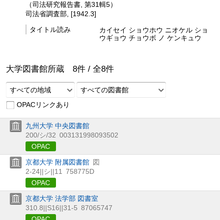
（司法研究報告書, 第31輯5）
司法省調査部, [1942.3]
タイトル読み
カイセイ ショウホウ ニオケル ショ
ウギョウ チョウボ ノ ケンキュウ
大学図書館所蔵
8
件 /
全
8
件
すべての地域
すべての図書館
OPACリンクあり
九州大学 中央図書館
200/シ/32
003131998093502
OPAC
京都大学 附属図書館
図
2-24||シ||11
758775D
OPAC
京都大学 法学部 図書室
310.8||S16||31-5
87065747
OPAC