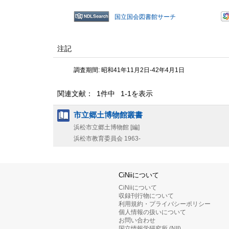
国立国会図書館サーチ
注記
調査期間: 昭和41年11月2日-42年4月1日
関連文献： 1件中 1-1を表示
市立郷土博物館叢書
浜松市立郷土博物館 [編]
浜松市教育委員会
1963-
CiNiiについて
CiNiiについて
収録刊行物について
利用規約・プライバシーポリシー
個人情報の扱いについて
お問い合わせ
国立情報学研究所 (NII)