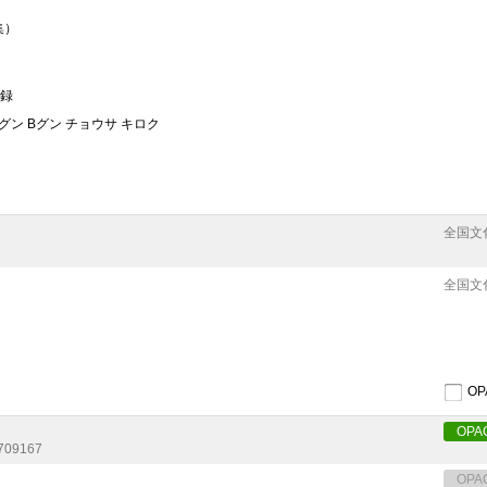
集）
記録
グン Bグン チョウサ キロク
全国文
全国文
O
OPA
709167
OPA