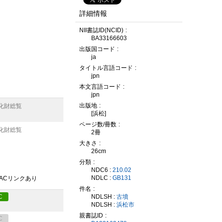
詳細情報
NII書誌ID(NCID)
BA33166603
出版国コード
ja
タイトル言語コード
jpn
本文言語コード
jpn
出版地
化財総覧
[浜松]
ページ数/冊数
化財総覧
2冊
大きさ
26cm
分類
NDC6 :
210.02
NDLC :
GB131
PACリンクあり
件名
NDLSH :
古墳
C
NDLSH :
浜松市
親書誌ID
C