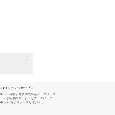
1
IIのコンテンツサービス
AKEN - 科学研究費助成事業データベース
RDB - 学術機関リポジトリデータベース
II-REO - 電子リソースリポジトリ