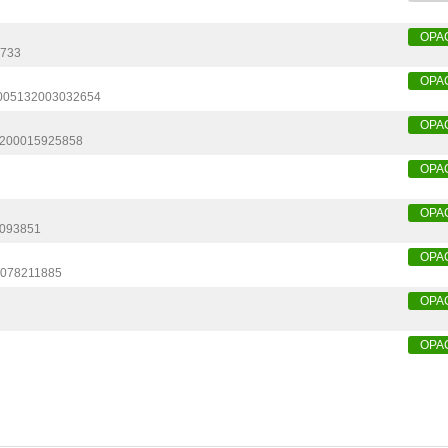
OPA
8733
OPA
005132003032654
OPA
200015925858
OPA
OPA
093851
OPA
078211885
OPA
OPA