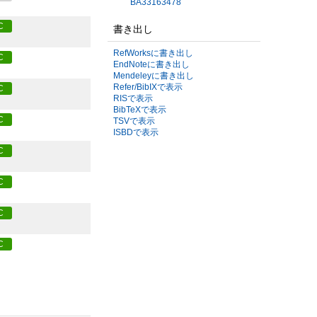
BA33163478
C
書き出し
RefWorksに書き出し
C
EndNoteに書き出し
Mendeleyに書き出し
Refer/BibIXで表示
C
RISで表示
BibTeXで表示
C
TSVで表示
ISBDで表示
C
C
C
C