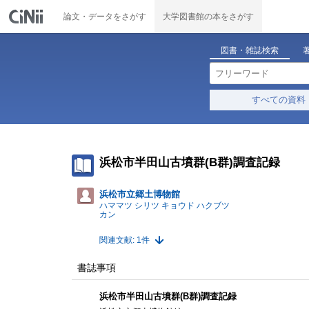
論文・データをさがす
大学図書館の本をさがす
図書・雑誌検索
すべての資料
浜松市半田山古墳群(B群)調査記録
浜松市立郷土博物館
ハママツ シリツ キョウド ハクブツ
カン
関連文献: 1件
書誌事項
浜松市半田山古墳群(B群)調査記録