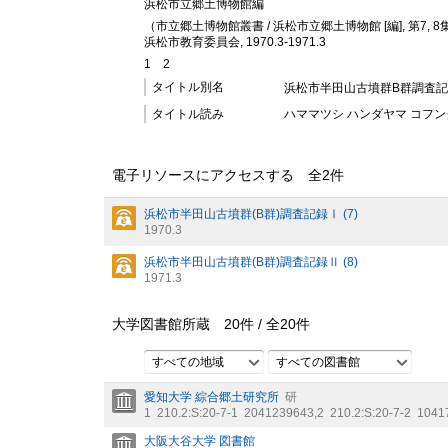
浜松市立郷土博物館編
（市立郷土博物館叢書 / 浜松市立郷土博物館 [編], 第7,
8
浜松市教育委員会, 1970.3-1971.3
1
2
タイトル別名
浜松市半田山古墳群B群調査
タイトル読み
ハママツシ ハンダヤマ コフン
電子リソースにアクセスする 全
2
件
浜松市半田山古墳群(B群)調査記録Ⅰ (7)
1970.3
浜松市半田山古墳群(B群)調査記録Ⅱ (8)
1971.3
大学図書館所蔵
20
件 /
全
20
件
すべての地域
すべての図書館
愛知大学 綜合郷土研究所
研
1
210.2:S:20-7-1
2041239643
,
2
210.2:S:20-7-2
1041
大阪大谷大学 図書館