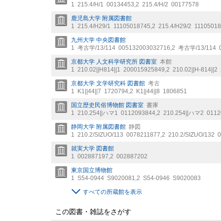
1
215.4/H/1
00134453
,
2
215.4/H/2
00177578
鹿児島大学 附属図書館
1
215.4/H29/1
11105018745
,
2
215.4/H29/2
1110501
九州大学 中央図書館
1
考古学/13/114
005132003032716
,
2
考古学/13/114
京都大学 人文科学研究所 図書室
本館
1
210.02||H814||1
200015925849
,
2
210.02||H-814||2
京都大学 文学研究科 図書館
考古
1
K1||44||7
1720794
,
2
K1||44||8
1806851
国立歴史民俗博物館 図書室
書庫
1
210.254||ハマ1
0112093844
,
2
210.254||ハマ2
0112
静岡大学 附属図書館
静図
1
210.2/SIZUO/113
0078211877
,
2
210.2/SIZUO/132
0
就実大学 図書館
1
002887197
,
2
002887202
東京国立博物館
1
S54-0944
S9020081
,
2
S54-0946
S9020083
すべての所蔵館を表示
この図書・雑誌をさがす