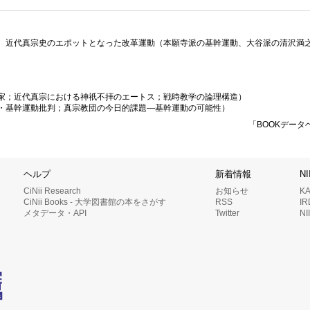
、近代真宗史のエポットとなった改革運動（本願寺派の基幹運動、大谷派の清沢満
家；近代真宗における神祇不拝のエートス；戦時教学の論理構造）
・基幹運動批判；真宗教団の今日的課題—基幹運動の可能性）
「BOOKデータ
ヘルプ
新着情報
N
CiNii Research
お知らせ
K
CiNii Books - 大学図書館の本をさがす
RSS
I
メタデータ・API
Twitter
N