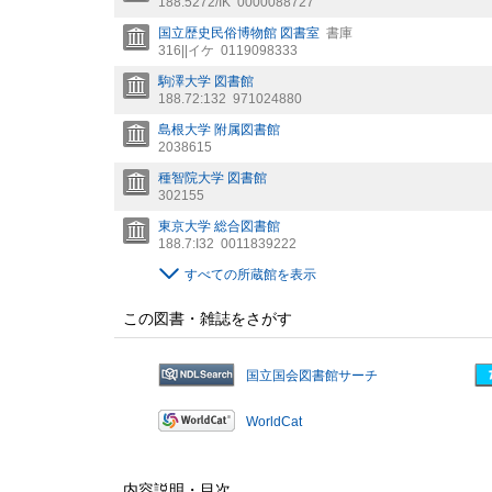
188.5272/IK
0000088727
国立歴史民俗博物館 図書室
書庫
316||イケ
0119098333
駒澤大学 図書館
188.72:132
971024880
島根大学 附属図書館
2038615
種智院大学 図書館
302155
東京大学 総合図書館
188.7:I32
0011839222
すべての所蔵館を表示
この図書・雑誌をさがす
国立国会図書館サーチ
WorldCat
内容説明・目次