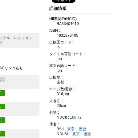
詳細情報
NII書誌ID(NCID)
BA33404610
ISBN
4831878405
デジタルコレクション
出版国コード
開
ja
タイトル言語コード
jpn
本文言語コード
PACリンクあり
jpn
出版地
C
京都
ページ数/冊数
C
316, vp
大きさ
20cm
C
分類
NDC8 :
188.72
C
件名
BSH :
真宗 -- 歴史
C
NDLSH :
真宗 -- 歴史