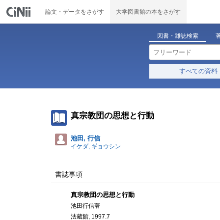
論文・データをさがす
大学図書館の本をさがす
図書・雑誌検索
すべての資料
真宗教団の思想と行動
池田, 行信
イケダ, ギョウシン
書誌事項
真宗教団の思想と行動
池田行信著
法蔵館, 1997.7