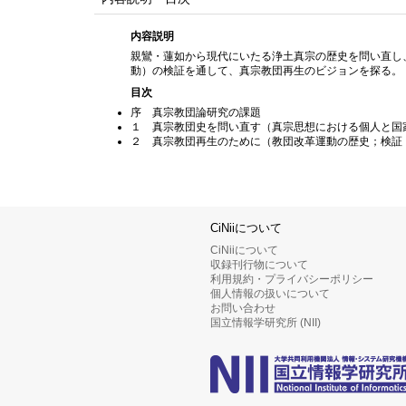
内容説明
親鸞・蓮如から現代にいたる浄土真宗の歴史を問い直し
動）の検証を通して、真宗教団再生のビジョンを探る。
目次
序 真宗教団論研究の課題
１ 真宗教団史を問い直す（真宗思想における個人と国
２ 真宗教団再生のために（教団改革運動の歴史；検証
CiNiiについて
CiNiiについて
収録刊行物について
利用規約・プライバシーポリシー
個人情報の扱いについて
お問い合わせ
国立情報学研究所 (NII)