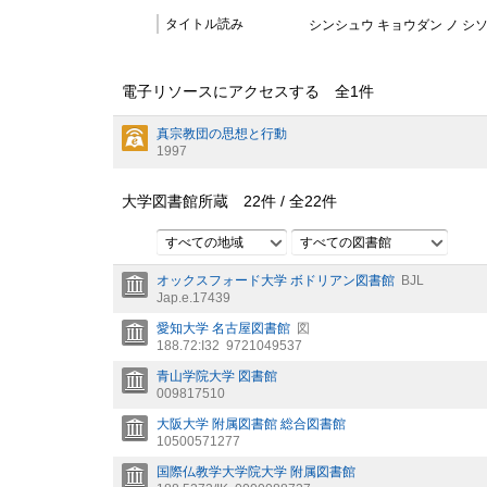
タイトル読み
シンシュウ キョウダン ノ シソ
電子リソースにアクセスする 全
1
件
真宗教団の思想と行動
1997
大学図書館所蔵
22
件 /
全
22
件
すべての地域
すべての図書館
オックスフォード大学 ボドリアン図書館
BJL
Jap.e.17439
愛知大学 名古屋図書館
図
188.72:I32
9721049537
青山学院大学 図書館
009817510
大阪大学 附属図書館 総合図書館
10500571277
国際仏教学大学院大学 附属図書館